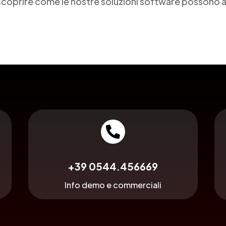
coprire come le nostre soluzioni software possono aiut

+39 0544.456669
Info demo e commerciali