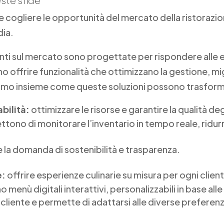
e cogliere le opportunità del mercato della ristorazio
dia.
enti sul mercato sono progettate per rispondere alle 
vono offrire funzionalità che ottimizzano la gestione, m
amo insieme come queste soluzioni possono trasformar
abilità:
ottimizzare le risorse e garantire la qualità deg
tono di monitorare l’inventario in tempo reale, ridurre
 la domanda di sostenibilità e trasparenza.
e:
offrire esperienze culinarie su misura per ogni clien
 menù digitali interattivi, personalizzabili in base alle
cliente e permette di adattarsi alle diverse preferenz