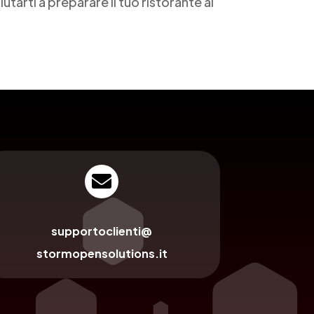
arti a preparare il tuo ristorante al

supportoclienti@
stormopensolutions.it