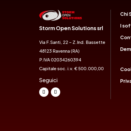
Chi 
I so
Storm Open Solutions srl
Cont
Via F.Santi, 22 – Z.Ind. Bassette
Dem
48123 Ravenna (RA)
P.IVA 02034260394
Capitale soc. i.v.
€ 500.000,00
Cook
Seguici
Priv