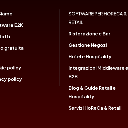
Siamo
SOFTWARE PER HORECA &
RETAIL
ftware E2K
Ristorazione e Bar
atti
Gestione Negozi
o gratuita
Hotel e Hospitality
ie policy
Integrazioni Middleware 
B2B
acy policy
Blog & Guide Retail e
Hospitality
Servizi HoReCa & Retail