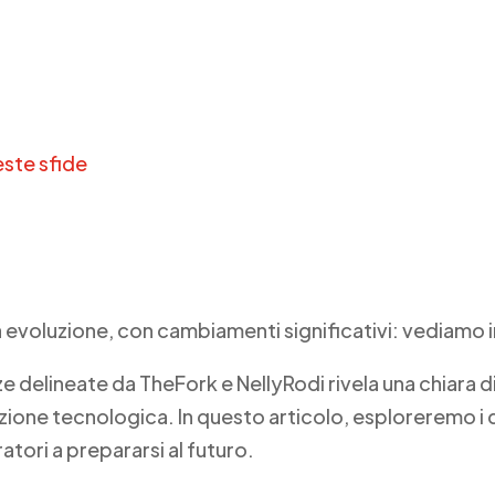
Azienda
E2K World
Soluzioni
Suppor
3
3
este sfide
ida evoluzione, con cambiamenti significativi: vediamo
e delineate da TheFork e NellyRodi rivela una chiara 
azione tecnologica. In questo articolo, esploreremo i 
atori a prepararsi al futuro.