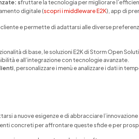
nzate: s
fruttare la tecnologia per migliorare l’efficien
amento digitale (
scopri i middleware E2K
), app di pre
cliente e permette di adattarsi alle diverse preferenz
ionalità di base, le soluzioni E2K di Storm Open Solu
enibilità e all’integrazione con tecnologie avanzate.
dienti
, personalizzare i menù e analizzare i dati in te
dattarsi a nuove esigenze e di abbracciare l’innovazion
ti concreti per affrontare queste sfide e per prosp