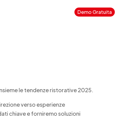
to
Blog
Contatti
Demo Gratuita
3
3
 insieme le tendenze ristorative 2025.
direzione verso esperienze
dati chiave e forniremo soluzioni