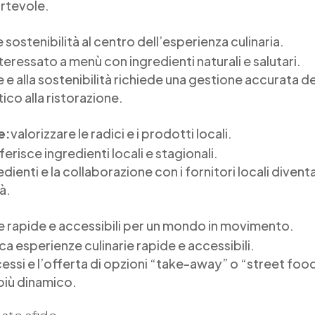
rtevole.
sostenibilità al centro dell’esperienza culinaria.
eressato a menù con ingredienti naturali e salutari.
 e alla sostenibilità richiede una gestione accurata deg
co alla ristorazione.
e:
valorizzare le radici e i prodotti locali.
risce ingredienti locali e stagionali.
redienti e la collaborazione con i fornitori locali dive
à.
ie rapide e accessibili per un mondo in movimento.
a esperienze culinarie rapide e accessibili.
essi e l’offerta di opzioni “take-away” o “street food
più dinamico.
ste sfide