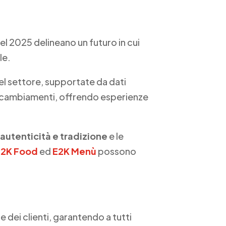
l 2025 delineano un futuro in cui
le.
el settore, supportate da dati
ti cambiamenti, offrendo esperienze
’
autenticità e tradizione
e le
E2K Food
ed
E2K Menù
possono
ze dei clienti, garantendo a tutti