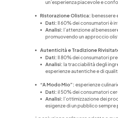
un’esperienza piacevole e confo
Ristorazione Olistica:
benessere e 
Dati:
Il 60% dei consumatori è int
Analisi:
l’attenzione al benessere
promuovendo un approccio olisti
Autenticità e Tradizione Rivisitat
Dati:
Il 80% dei consumatori prefe
Analisi:
la tracciabilità degli ing
esperienze autentiche e di qualit
“A Modo Mio”:
esperienze culinar
Dati:
il 50% dei consumatori cerc
Analisi:
l’ottimizzazione dei proc
esigenze di un pubblico sempre 
Le soluzione software adatte a que