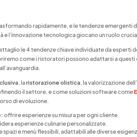
 trasformando rapidamente, e le tendenze emergenti de
lità e l’innovazione tecnologica giocano un ruolo crucia
ettaglio le 4 tendenze chiave individuate da esperti d
priremo come i ristoratori possono adattarsi a ques
 all’avanguardia.
clusiva
, la
ristorazione olistica
, la valorizzazione dell
efinendo il settore, e come soluzioni software come
corso di evoluzione.
e:
offrire esperienze su misura per ogni cliente.
dera esperienze culinarie personalizzate.
e spazi e menù flessibili, adattabili alle diverse esigen