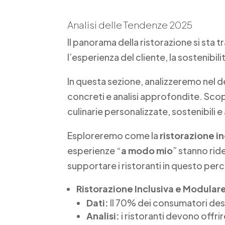
Analisi delle Tendenze 2025
Il panorama della ristorazione si sta
l’esperienza del cliente, la sostenibi
In questa sezione, analizzeremo nel d
concreti e analisi approfondite. Sco
culinarie personalizzate, sostenibili e
Esploreremo come la
ristorazione in
esperienze “
a modo mio
” stanno rid
supportare i ristoranti in questo per
Ristorazione Inclusiva e Modular
Dati:
Il 70% dei consumatori desi
Analisi:
i ristoranti devono offrir