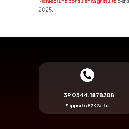
Richiedi una consulenza gratuita
per s
2025.

+39 0544.1878208
Supporto E2K Suite