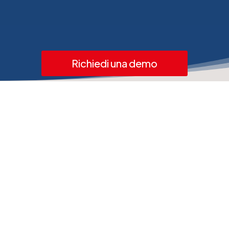
Richiedi una demo
Perché scegliere
E2K Emulator per la
gestione del
magazzino