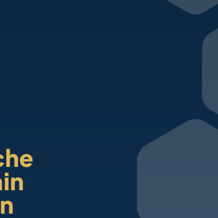
che
in
n