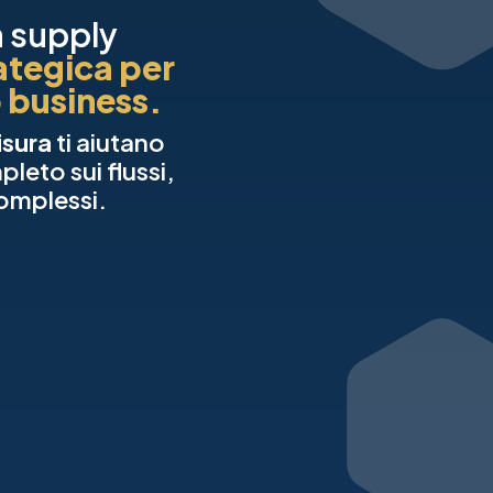
ua supply
rategica per
o business.
isura
ti aiutano
leto sui flussi,
complessi.