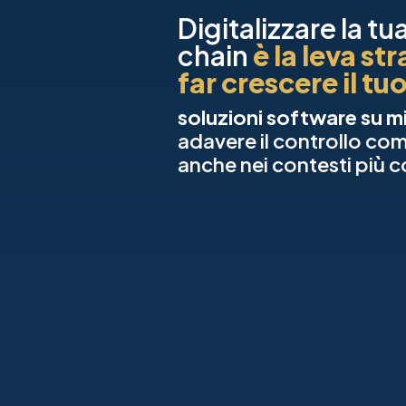
Digitalizzare la t
chain
è la leva st
far crescere il tu
soluzioni software su m
adavere il controllo comp
anche nei contesti più 