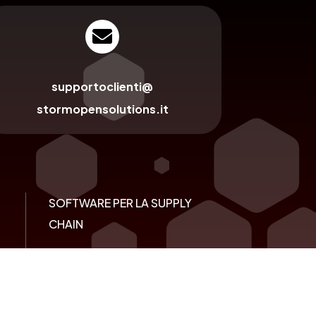

supportoclienti@
stormopensolutions.it
SOFTWARE PER LA SUPPLY
CHAIN
Logistica e Magazzino
Identificazione Automatica e
RFID