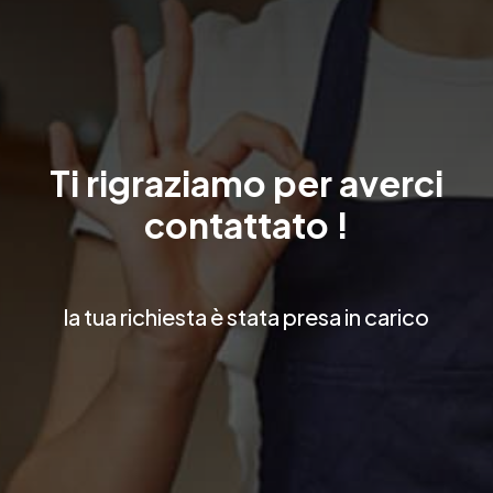
Ti rigraziamo per averci
contattato !
la tua richiesta è stata presa in carico