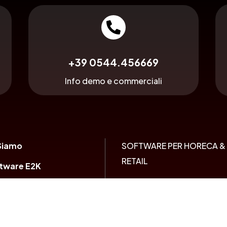

+39 0544.456669
Info demo e commerciali
Siamo
SOFTWARE PER HORECA &
RETAIL
ftware E2K
Ristorazione e Bar
atti
Gestione Negozi
o gratuita
Hotel e Hospitality