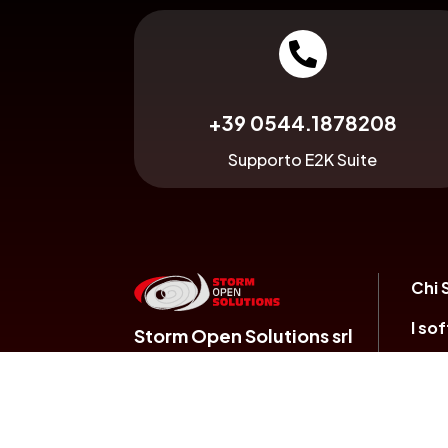

+39 0544.1878208
Supporto E2K Suite
Chi 
I so
Storm Open Solutions srl
Cont
Via F.Santi, 22 – Z.Ind. Bassette
Dem
48123 Ravenna (RA)
P.IVA 02034260394