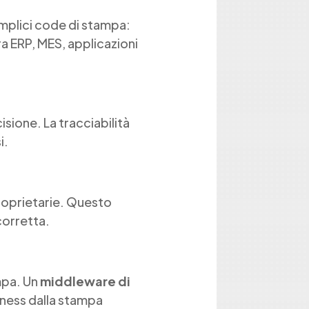
emplici code di stampa:
ra ERP, MES, applicazioni
isione. La tracciabilità
i.
proprietarie. Questo
corretta.
ampa. Un
middleware di
iness dalla stampa