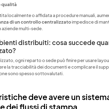
o qualità
ta localmente o affidata a procedure manuali, aumenta
nza di un controllo centralizzato
impedisce di mant
n aziende multi-sede.
ienti distribuiti: cosa succede qu
zato?
izzato, ogni reparto o sede può finire per usare layou
re la tracciabilità dei documenti e complicare il suppo
ione sono spesso sottovalutati.
ristiche deve avere un sistema
e dei flussi di stampa