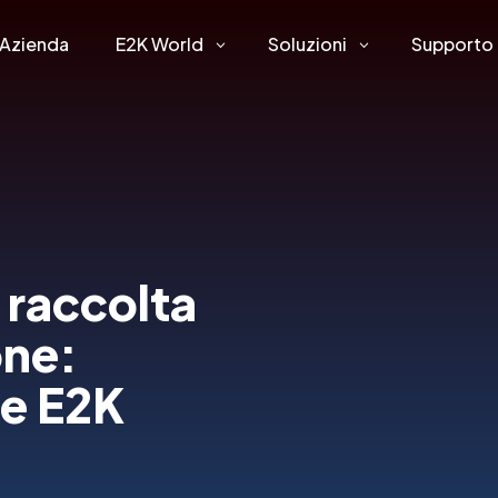
Azienda
E2K World
Soluzioni
Supporto
3
3
 raccolta
one:
re E2K