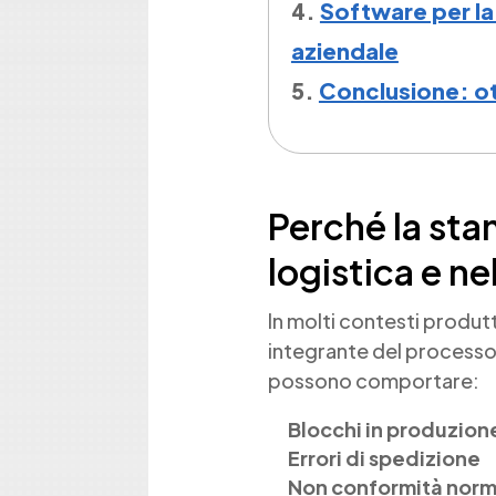
Software per la 
aziendale
Conclusione: ot
Perché la sta
logistica e n
In molti contesti produtt
integrante del processo.
possono comportare:
Blocchi in produzion
Errori di spedizione
Non conformità norm