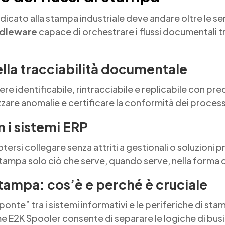
icato alla stampa industriale deve andare oltre le s
dleware
capace di orchestrare i flussi documentali t
lla tracciabilità documentale
e identificabile, rintracciabile e replicabile con prec
zare anomalie e certificare la conformità dei process
 i sistemi ERP
ersi collegare senza attriti a gestionali o soluzioni 
 stampa solo ciò che serve, quando serve, nella forma 
tampa: cos’è e perché è cruciale
onte” tra i sistemi informativi e le periferiche di st
 E2K Spooler consente di separare le logiche di bus