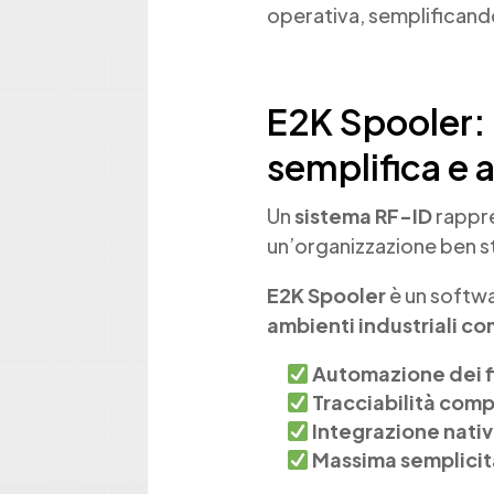
operativa, semplificando
E2K Spooler: 
semplifica e 
Un
sistema RF-ID
rappre
un’organizzazione ben st
E2K Spooler
è un softw
ambienti industriali co
Automazione dei fl
Tracciabilità com
Integrazione nativ
Massima semplicità