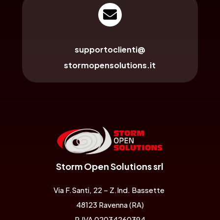

supportoclienti@
stormopensolutions.it
Storm Open Solutions srl
Via F.Santi, 22 – Z.Ind. Bassette
48123 Ravenna (RA)
P.IVA 02034260394